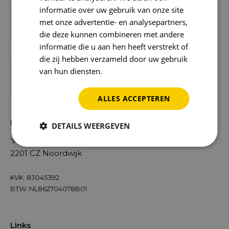
informatie over uw gebruik van onze site
071 – 207 37 03
met onze advertentie- en analysepartners,
We zijn bereikbaar op werkdagen tussen 8.30 en
17.00 uur.
die deze kunnen combineren met andere
informatie die u aan hen heeft verstrekt of
die zij hebben verzameld door uw gebruik
van hun diensten.
info@reward.nl
Privacybeleid
Je krijgt binnen 24 uur antwoord op je vraag.
ALLES ACCEPTEREN
Reward
DETAILS WEERGEVEN
‘s-Gravendijckseweg 9
2201 CZ Noordwijk
KVK: 83045392
BTW: NL862704078B01
Links