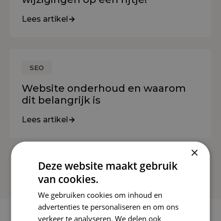
Lees artikel
SEO
Website onderhoud en waarom
dit belangrijk is
Lees artikel
×
Deze website maakt gebruik
1
2
3
4
5
6
7
van cookies.
We gebruiken cookies om inhoud en
advertenties te personaliseren en om ons
verkeer te analyseren. We delen ook