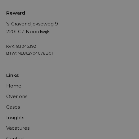
Reward
‘s-Gravendijckseweg 9
2201 CZ Noordwijk
KVK: 83045392
BTW: NL862704078B01
Links
Home
Over ons
Cases
Insights
Vacatures
Contact