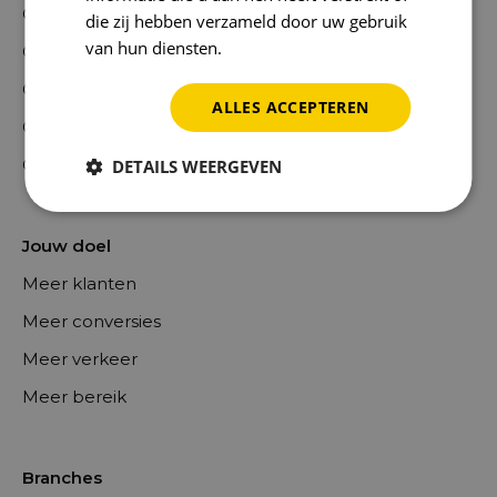
Online marketing in Frankrijk
die zij hebben verzameld door uw gebruik
van hun diensten.
Privacybeleid
Online marketing in Spanje
Online marketing in Duitsland
ALLES ACCEPTEREN
Online marketing in Italië
Ons Team
DETAILS WEERGEVEN
Jouw doel
Meer klanten
Meer conversies
Meer verkeer
Meer bereik
Branches