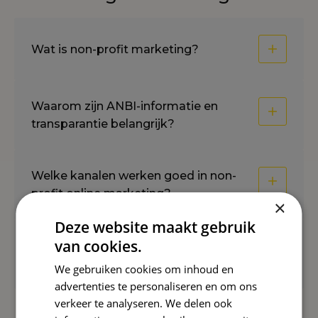
Wat is non-profit marketing?
Waarom zijn ANBI-informatie en
transparantie belangrijk?
Welke kanalen werken goed in non-
profit online marketing?
×
Deze website maakt gebruik
van cookies.
Hoe leg ik impact uit zonder lange
rapporten?
We gebruiken cookies om inhoud en
advertenties te personaliseren en om ons
verkeer te analyseren. We delen ook