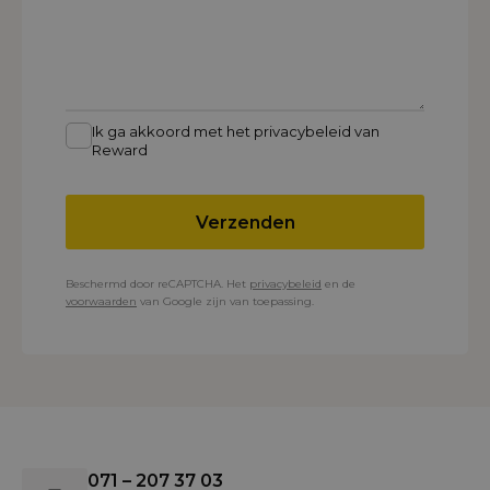
Ik ga akkoord met het privacybeleid van
Reward
Verzenden
Beschermd door reCAPTCHA. Het
privacybeleid
en de
voorwaarden
van Google zijn van toepassing.
071 – 207 37 03