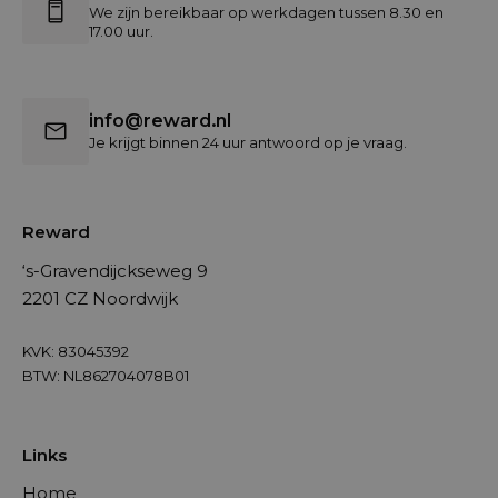
We zijn bereikbaar op werkdagen tussen 8.30 en
17.00 uur.
info@reward.nl
Je krijgt binnen 24 uur antwoord op je vraag.
Reward
‘s-Gravendijckseweg 9
2201 CZ Noordwijk
KVK: 83045392
BTW: NL862704078B01
Links
Home