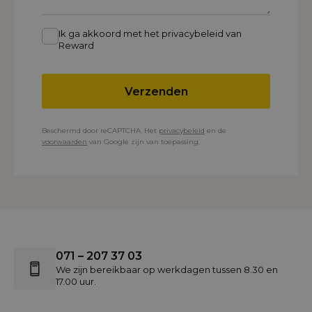
Ik ga akkoord met het privacybeleid van
Reward
Verzenden
Beschermd door reCAPTCHA. Het
privacybeleid
en de
voorwaarden
van Google zijn van toepassing.
071 – 207 37 03
We zijn bereikbaar op werkdagen tussen 8.30 en
17.00 uur.