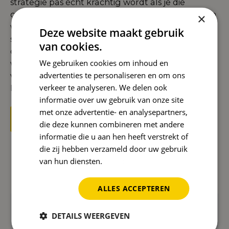
strategie pas écht krachtig wordt als je die
combineert met andere pijlers. Daarom koppelen
×
we advertenties slim aan een duurzame
SEO
Deze website maakt gebruik
strategie
, innovatieve
AI strategieën
en een
van cookies.
doordachte
internationale strategie
. Zo zorgen
We gebruiken cookies om inhoud en
we niet alleen voor directe resultaten, maar ook
advertenties te personaliseren en om ons
voor lange termijn groei – binnen én buiten
verkeer te analyseren. We delen ook
Nederland.
informatie over uw gebruik van onze site
met onze advertentie- en analysepartners,
Start nu met een Ads strategie
die deze kunnen combineren met andere
informatie die u aan hen heeft verstrekt of
die zij hebben verzameld door uw gebruik
van hun diensten.
Privacybeleid
Veelgestelde vragen
ALLES ACCEPTEREN
Wat is een ads-strategie?
DETAILS WEERGEVEN