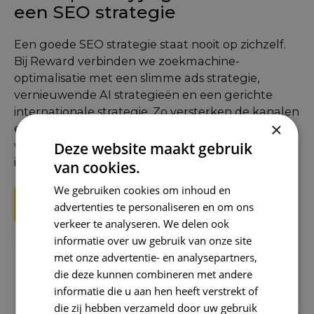
een SEO strategie
Een goede SEO strategie staat nooit op zichzelf.
Bij Reward verbinden we zoekmachine-
optimalisatie met een slimme
ads strategie
,
vernieuwende
AI strategieën
en een gerichte
internationale strategie
. Zo versterken de kanalen
×
elkaar en bouwen we aan een fundament
waarmee je bedrijf online zichtbaar blijft en
Deze website maakt gebruik
internationaal kan doorgroeien.
van cookies.
We gebruiken cookies om inhoud en
Start nu met een SEO strategie
advertenties te personaliseren en om ons
verkeer te analyseren. We delen ook
informatie over uw gebruik van onze site
met onze advertentie- en analysepartners,
die deze kunnen combineren met andere
informatie die u aan hen heeft verstrekt of
die zij hebben verzameld door uw gebruik