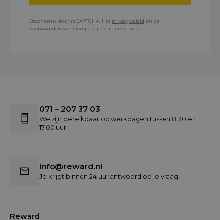
Beschermd door reCAPTCHA. Het
privacybeleid
en de
voorwaarden
van Google zijn van toepassing.
071 – 207 37 03
We zijn bereikbaar op werkdagen tussen 8.30 en
17.00 uur.
info@reward.nl
Je krijgt binnen 24 uur antwoord op je vraag.
Reward