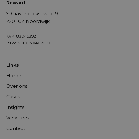
Reward
‘s-Gravendijckseweg 9
2201 CZ Noordwijk
KVK: 83045392
BTW: NL862704078B01
Links
Home
Over ons
Cases
Insights
Vacatures
Contact