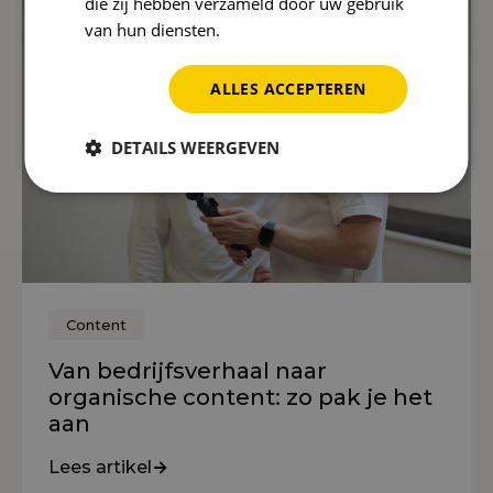
die zij hebben verzameld door uw gebruik
van hun diensten.
Privacybeleid
ALLES ACCEPTEREN
DETAILS WEERGEVEN
Content
Van bedrijfsverhaal naar
organische content: zo pak je het
aan
Lees artikel