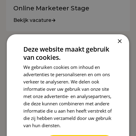
Online Marketeer Stage
Bekijk vacature
×
Deze website maakt gebruik
van cookies.
We gebruiken cookies om inhoud en
advertenties te personaliseren en om ons
Laten we kennismaken!
verkeer te analyseren. We delen ook
informatie over uw gebruik van onze site
Naam
*
met onze advertentie- en analysepartners,
die deze kunnen combineren met andere
Organisatie
informatie die u aan hen heeft verstrekt of
die zij hebben verzameld door uw gebruik
van hun diensten.
Privacybeleid
E-
mailadres