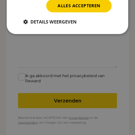
*
ALLES ACCEPTEREN
Telefoonnummer
*
DETAILS WEERGEVEN
Bericht
Ik ga akkoord met het privacybeleid van
Reward
Verzenden
Beschermd door reCAPTCHA. Het
privacybeleid
en de
voorwaarden
van Google zijn van toepassing.